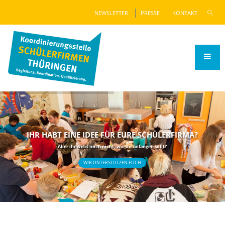
NEWSLETTER
PRESSE
KONTAKT
IHR HABT EINE IDEE FÜR EURE SCHÜLERFIRMA?
Aber ihr wisst noch nicht, wie ihr anfangen sollt?
WIR UNTERSTÜTZEN EUCH