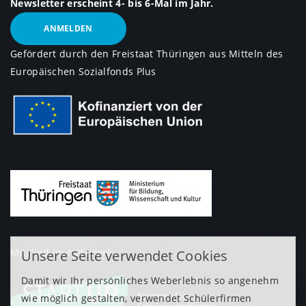
Newsletter erscheint 4- bis 6-Mal im Jahr.
ANMELDEN
Gefördert durch den Freistaat Thüringen aus Mitteln des
Europäischen Sozialfonds Plus
Mitglied im Netzwerk
Unsere Seite verwendet Cookies
Damit wir Ihr persönliches Weberlebnis so angenehm
wie möglich gestalten, verwendet Schülerfirmen